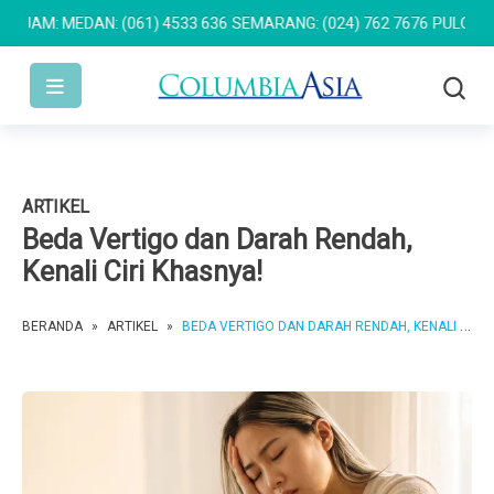
: MEDAN: (061) 4533 636
SEMARANG: (024) 762 7676
PULOMAS: (02
ARTIKEL
Beda Vertigo dan Darah Rendah,
Kenali Ciri Khasnya!
BERANDA
»
ARTIKEL
»
BEDA VERTIGO DAN DARAH RENDAH, KENALI CIRI KHASNYA!