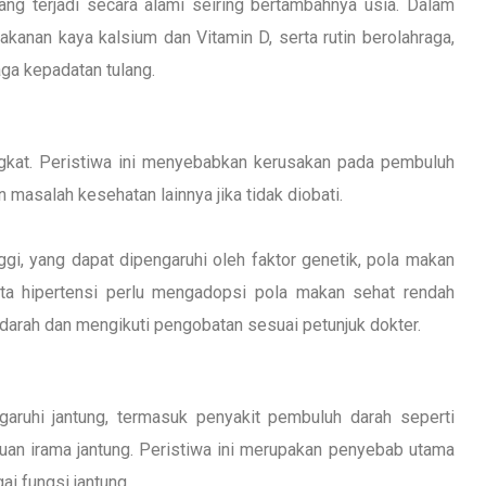
ng terjadi secara alami seiring bertambahnya usia. Dalam
kanan kaya kalsium dan Vitamin D, serta rutin berolahraga,
aga kepadatan tulang.
ngkat. Peristiwa ini menyebabkan kerusakan pada pembuluh
n masalah kesehatan lainnya jika tidak diobati.
ggi, yang dapat dipengaruhi oleh faktor genetik, pola makan
rita hipertensi perlu mengadopsi pola makan sehat rendah
 darah dan mengikuti pengobatan sesuai petunjuk dokter.
aruhi jantung, termasuk penyakit pembuluh darah seperti
gguan irama jantung. Peristiwa ini merupakan penyebab utama
i fungsi jantung.