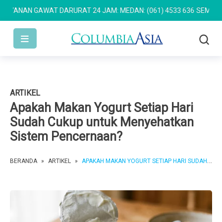
NAN GAWAT DARURAT 24 JAM: MEDAN: (061) 4533 636
SEMARANG: (
ARTIKEL
Apakah Makan Yogurt Setiap Hari
Sudah Cukup untuk Menyehatkan
Sistem Pencernaan?
BERANDA
»
ARTIKEL
»
APAKAH MAKAN YOGURT SETIAP HARI SUDAH CUKUP UNTUK MENYEHATKAN SISTEM PENCERNAAN?