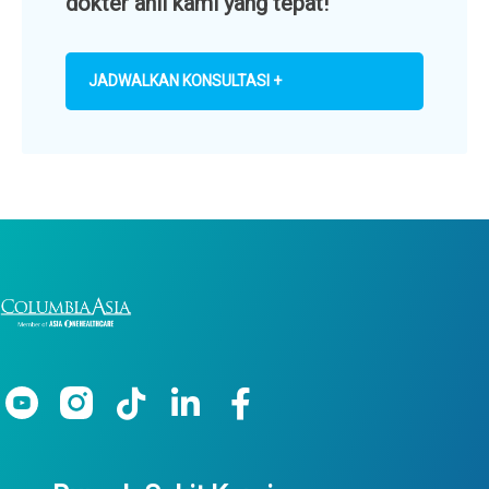
dokter ahli kami yang tepat!
JADWALKAN KONSULTASI +