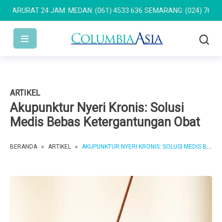
URAT 24 JAM: MEDAN: (061) 4533 636
SEMARANG: (024) 762 7676
P
ARTIKEL
Akupunktur Nyeri Kronis: Solusi
Medis Bebas Ketergantungan Obat
BERANDA
»
ARTIKEL
»
AKUPUNKTUR NYERI KRONIS: SOLUSI MEDIS BEBAS KETERGANTUNGAN OBAT