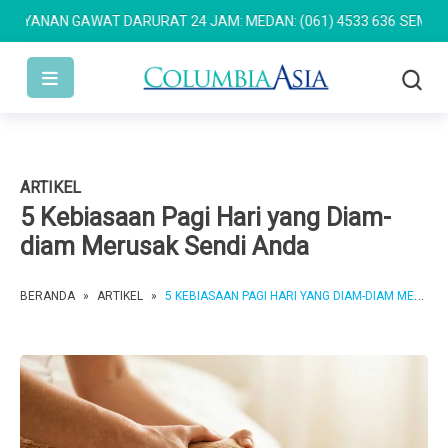
ANAN GAWAT DARURAT 24 JAM: MEDAN: (061) 4533 636
SEMARANG: (
ARTIKEL
5 Kebiasaan Pagi Hari yang Diam-
diam Merusak Sendi Anda
BERANDA
»
ARTIKEL
»
5 KEBIASAAN PAGI HARI YANG DIAM-DIAM MERUSAK SENDI ANDA