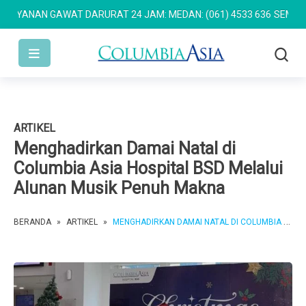
ANAN GAWAT DARURAT 24 JAM: MEDAN: (061) 4533 636
SEMARANG: (
ARTIKEL
Menghadirkan Damai Natal di
Columbia Asia Hospital BSD Melalui
Alunan Musik Penuh Makna
BERANDA
»
ARTIKEL
»
MENGHADIRKAN DAMAI NATAL DI COLUMBIA ASIA HOSPITAL BSD MELALUI ALUNAN MUSIK PENUH MAKNA