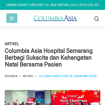
ANAN GAWAT DARURAT 24 JAM: MEDAN: (061) 4533 636
SEMARANG: (
ARTIKEL
Columbia Asia Hospital Semarang
Berbagi Sukacita dan Kehangatan
Natal Bersama Pasien
BERANDA
»
ARTIKEL
»
COLUMBIA ASIA HOSPITAL SEMARANG BERBAGI SUKACITA DAN KEHANGATAN NATAL BERSAMA PASIEN