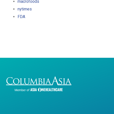
macrofoods
nytimes
FDA