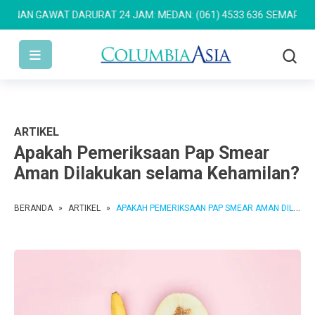
N GAWAT DARURAT 24 JAM: MEDAN: (061) 4533 636
SEMARANG: (024
ARTIKEL
Apakah Pemeriksaan Pap Smear
Aman Dilakukan selama Kehamilan?
BERANDA
»
ARTIKEL
»
APAKAH PEMERIKSAAN PAP SMEAR AMAN DILAKUKAN SELAMA KEHAMILAN?