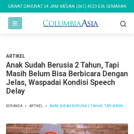
AT DARURAT 24 JAM: MEDAN: (061) 4533 636
SEMARANG: (024) 762
ARTIKEL
Anak Sudah Berusia 2 Tahun, Tapi
Masih Belum Bisa Berbicara Dengan
Jelas, Waspadai Kondisi Speech
Delay
BERANDA
»
ARTIKEL
»
ANAK SUDAH BERUSIA 2 TAHUN, TAPI MASIH BELUM BISA BERBICARA DENGAN JELAS, WASPADAI KONDISI SPEECH DELAY