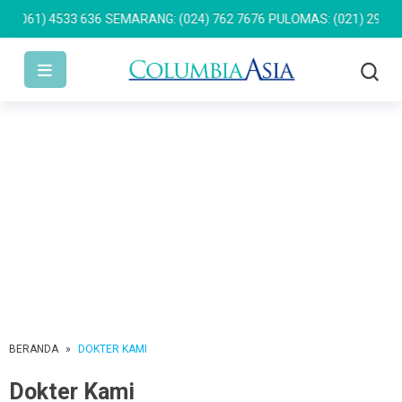
61) 4533 636
SEMARANG: (024) 762 7676
PULOMAS: (021) 2955 949
BERANDA
»
DOKTER KAMI
Dokter Kami