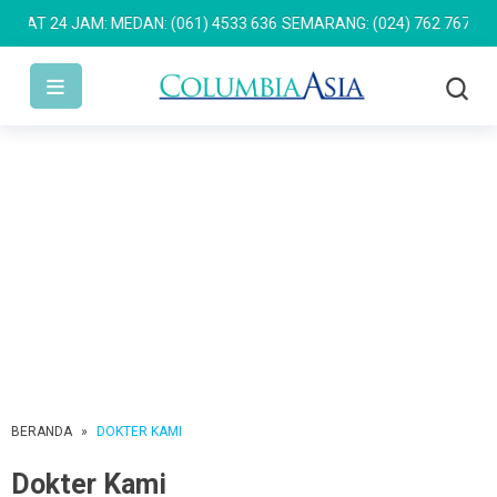
 24 JAM: MEDAN: (061) 4533 636
SEMARANG: (024) 762 7676
PULOM
BERANDA
»
DOKTER KAMI
Dokter Kami