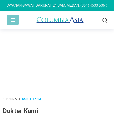
LAYANAN GAWAT DARURAT 24 JAM: MEDAN: (061) 4533 636
SEMARA
BERANDA
»
DOKTER KAMI
Dokter Kami