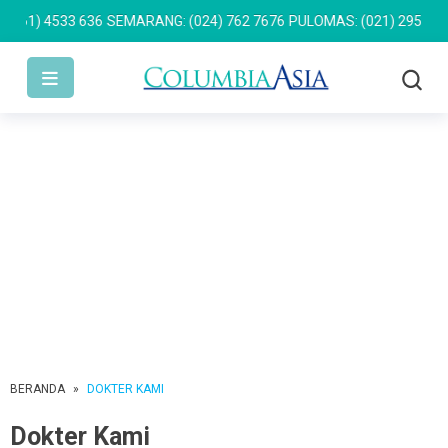
) 4533 636
SEMARANG: (024) 762 7676
PULOMAS: (021) 2955 9499
A
BERANDA
»
DOKTER KAMI
Dokter Kami