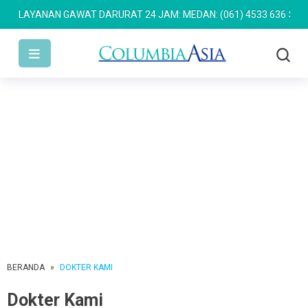
LAYANAN GAWAT DARURAT 24 JAM: MEDAN: (061) 4533 636
SEMARA
BERANDA
»
DOKTER KAMI
Dokter Kami