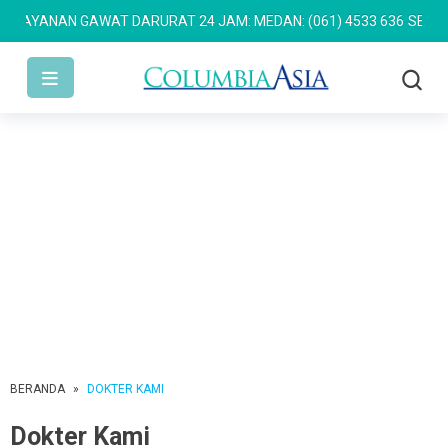
LAYANAN GAWAT DARURAT 24 JAM: MEDAN: (061) 4533 636
SEMARANG
BERANDA
»
DOKTER KAMI
Dokter Kami