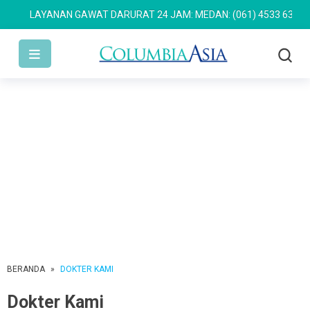
LAYANAN GAWAT DARURAT 24 JAM: MEDAN: (061) 4533 636
SEMA
BERANDA
»
DOKTER KAMI
Dokter Kami