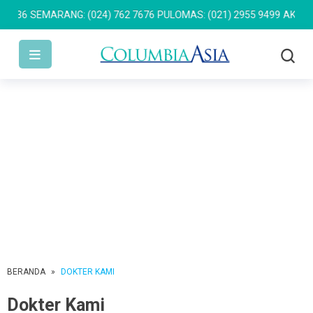
6
SEMARANG: (024) 762 7676
PULOMAS: (021) 2955 9499
AKSARA: 15
BERANDA
»
DOKTER KAMI
Dokter Kami