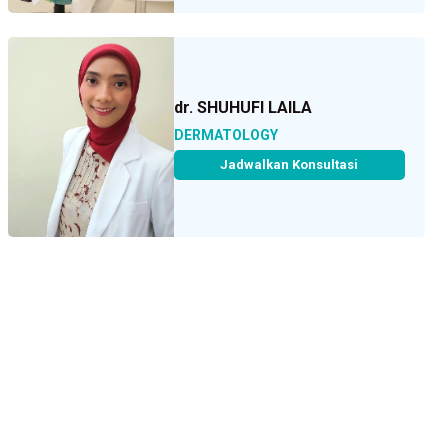
dr. SHUHUFI LAILA
DERMATOLOGY
Jadwalkan Konsultasi