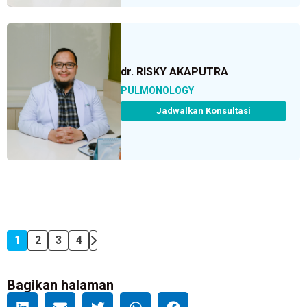
dr. RISKY AKAPUTRA
PULMONOLOGY
Jadwalkan Konsultasi
1
2
3
4
Bagikan halaman