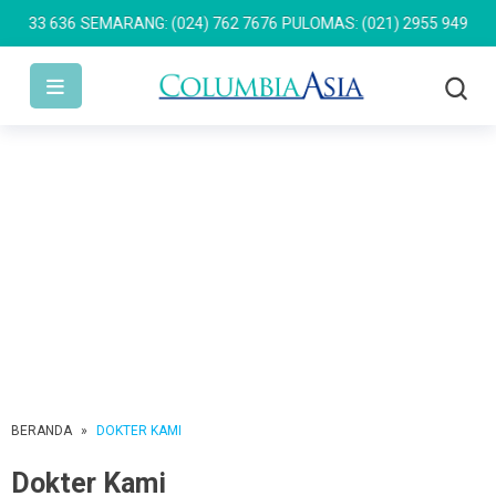
33 636
SEMARANG: (024) 762 7676
PULOMAS: (021) 2955 9499
AKSAR
BERANDA
»
DOKTER KAMI
Dokter Kami