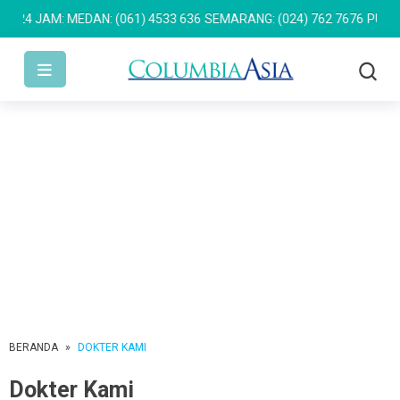
JAM: MEDAN: (061) 4533 636
SEMARANG: (024) 762 7676
PULOMAS: 
BERANDA
»
DOKTER KAMI
Dokter Kami