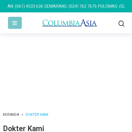
N: (061) 4533 636
SEMARANG: (024) 762 7676
PULOMAS: (021) 295
BERANDA
»
DOKTER KAMI
Dokter Kami