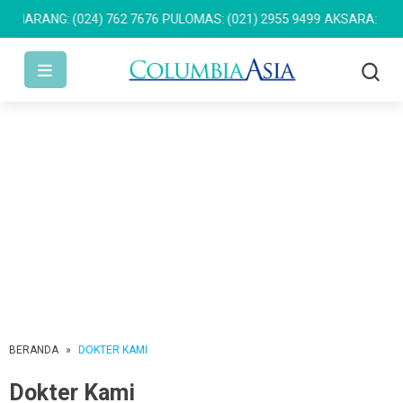
ARANG: (024) 762 7676
PULOMAS: (021) 2955 9499
AKSARA: 150 10
BERANDA
»
DOKTER KAMI
Dokter Kami