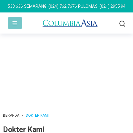
4533 636
SEMARANG: (024) 762 7676
PULOMAS: (021) 2955 9499
AKS
BERANDA
»
DOKTER KAMI
Dokter Kami