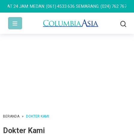
 24 JAM: MEDAN: (061) 4533 636
SEMARANG: (024) 762 7676
PULOM
BERANDA
»
DOKTER KAMI
Dokter Kami