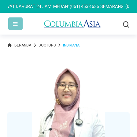
AT DARURAT 24 JAM: MEDAN: (061) 4533 636
SEMARANG: (024) 762
BERANDA
DOCTORS
INDRIANA