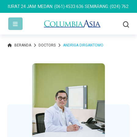
RAT 24 JAM: MEDAN: (061) 4533 636
SEMARANG: (024) 762 7676
P
BERANDA
DOCTORS
ANDRIGA DIRGANTOMO